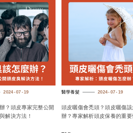
2024
07
19
醫學養髮
2024
07
19
辦？頭皮專家完整公開
頭皮曬傷會禿頭？頭皮曬傷該
與解決方法！
辦？專家解析頭皮保養的重要