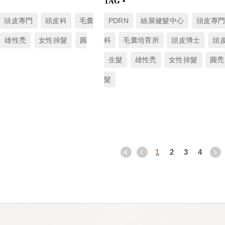
頭皮專門
頭皮科
毛囊
PDRN
絲展健髮中心
頭皮專
雄性禿
女性掉髮
圓
科
毛囊培育所
頭皮博士
頭
生髮
雄性禿
女性掉髮
圓禿
髮
1
2
3
4