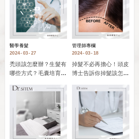
醫學養髮
管理師專欄
2024
03
27
2024
03
18
禿頭該怎麼辦？生髮有
掉髮不必再擔心！頭皮
哪些方式？毛囊培育所
博士告訴你掉髮該怎麼
告訴你掉髮的解決方
辦！
式！